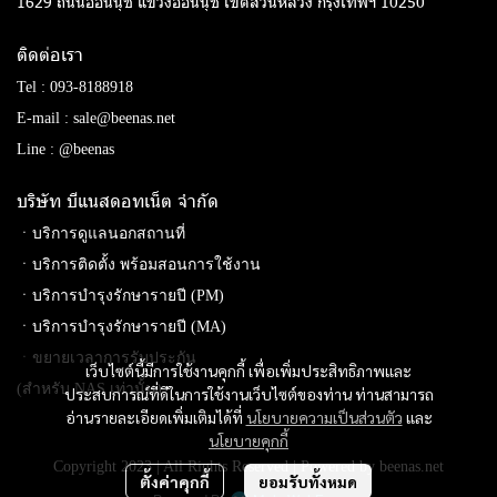
1629 ถนนอ่อนนุช แขวงอ่อนนุช เขตสวนหลวง กรุงเทพฯ 10250
ติดต่อเรา
Tel :
093-8188918
E-mail :
sale@beenas.net
Line :
@beenas
บริษัท บีแนสดอทเน็ต จํากัด
ㆍบริการดูแลนอกสถานที่
ㆍบริการติดตั้ง พร้อมสอนการใช้งาน
ㆍบริการบำรุงรักษารายปี (PM)
ㆍบริการบำรุงรักษารายปี (MA)
ㆍขยายเวลาการรับประกัน
เว็บไซต์นี้มีการใช้งานคุกกี้ เพื่อเพิ่มประสิทธิภาพและ
(สำหรับ NAS เท่านั้น)
ประสบการณ์ที่ดีในการใช้งานเว็บไซต์ของท่าน ท่านสามารถ
อ่านรายละเอียดเพิ่มเติมได้ที่
นโยบายความเป็นส่วนตัว
และ
นโยบายคุกกี้
Copyright 2023 | All Rights Reserved | Powered by beenas.net
ตั้งค่าคุกกี้
ยอมรับทั้งหมด