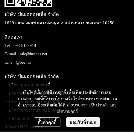
บริษัท บีแนสดอทเน็ต จํากัด
1629 ถนนอ่อนนุช แขวงอ่อนนุช เขตสวนหลวง กรุงเทพฯ 10250
ติดต่อเรา
Tel :
093-8188918
E-mail :
sale@beenas.net
Line :
@beenas
บริษัท บีแนสดอทเน็ต จํากัด
ㆍบริการดูแลนอกสถานที่
เว็บไซต์นี้มีการใช้งานคุกกี้ เพื่อเพิ่มประสิทธิภาพและ
ㆍบริการติดตั้ง พร้อมสอนการใช้งาน
ประสบการณ์ที่ดีในการใช้งานเว็บไซต์ของท่าน ท่านสามารถ
ㆍบริการบำรุงรักษารายปี (PM)
อ่านรายละเอียดเพิ่มเติมได้ที่
นโยบายความเป็นส่วนตัว
และ
ㆍบริการบำรุงรักษารายปี (MA)
นโยบายคุกกี้
ㆍขยายเวลาการรับประกัน
ตั้งค่าคุกกี้
ยอมรับทั้งหมด
(สำหรับ NAS เท่านั้น)