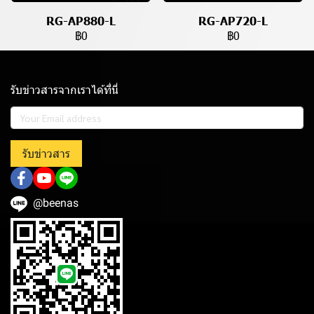
RG-AP880-L
RG-AP720-L
฿0
฿0
รับข่าวสารจากเราได้ที่นี่
รับข่าวสาร
@beenas