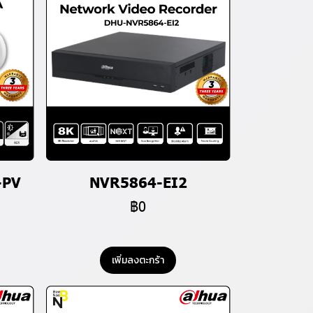
-PV
NVR5864-EI2
฿0
เพิ่มลงตะกร้า