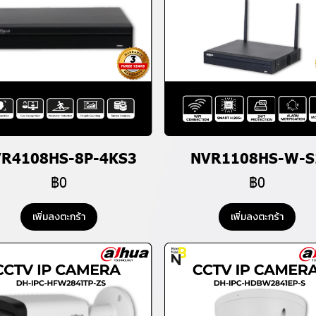
R4108HS-8P-4KS3
NVR1108HS-W-S
฿0
฿0
เพิ่มลงตะกร้า
เพิ่มลงตะกร้า