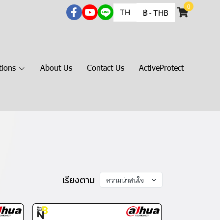
0
TH
฿
-
THB
tions
About Us
Contact Us
ActiveProtect
เรียงตาม
ความน่าสนใจ