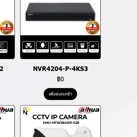
2
NVR4204-P-4KS3
฿0
เพิ่มลงตะกร้า