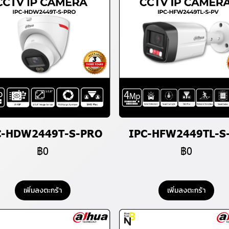
C-HDW2449T-S-PRO
IPC-HFW2449TL-S
฿0
฿0
เพิ่มลงตะกร้า
เพิ่มลงตะกร้า