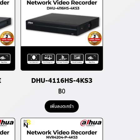
I
DHU-4116HS-4KS3
฿0
เพิ่มลงตะกร้า