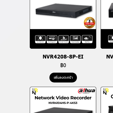
NVR4208-8P-EI
NV
฿0
เพิ่มลงตะกร้า