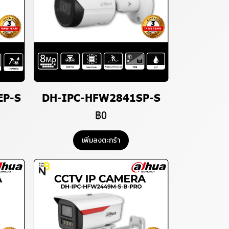
EP-S
DH-IPC-HFW2841SP-S
฿0
เพิ่มลงตะกร้า