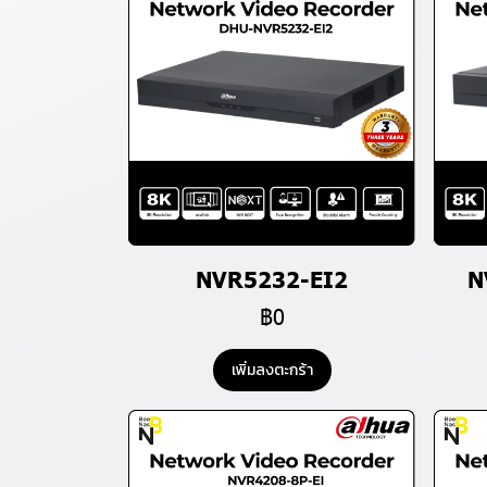
NVR5232-EI2
N
฿0
เพิ่มลงตะกร้า