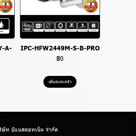
Y-A-
IPC-HFW2449M-S-B-PRO
฿0
เพิ่มลงตะกร้า
ริษัท บีแนสดอทเน็ต จํากัด