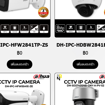
-IPC-HFW2841TP-ZS
DH-IPC-HDBW2841
฿0
฿0
เพิ่มลงตะกร้า
เพิ่มลงตะกร้า