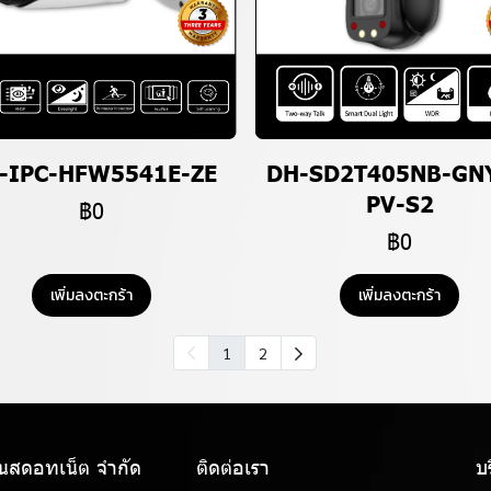
-IPC-HFW5541E-ZE
DH-SD2T405NB-GN
PV-S2
฿0
฿0
เพิ่มลงตะกร้า
เพิ่มลงตะกร้า
1
2
แนสดอทเน็ต จํากัด
ติดต่อเรา
บ