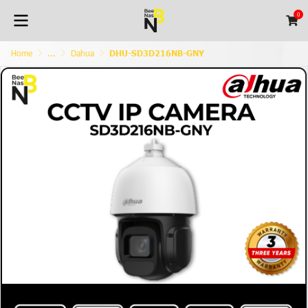
0
Home
...
Dahua
DHU-SD3D216NB-GNY