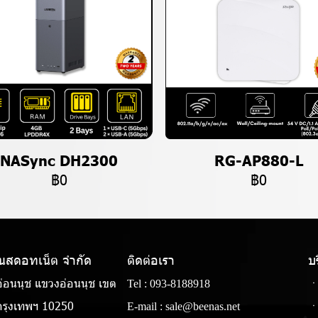
NASync DH2300
RG-AP880-L
฿0
฿0
แนสดอทเน็ต จํากัด
ติดต่อเรา
บ
่อนนุช แขวงอ่อนนุช เขต
Tel :
093-8188918
ㆍ
รุงเทพฯ 10250
E-mail :
sale@beenas.net
ㆍ