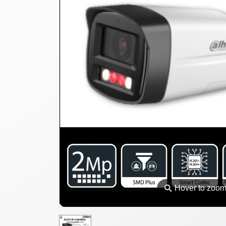
⚲
Hover to zoo