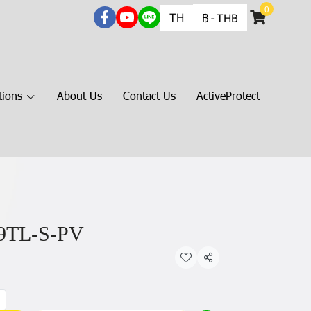
0
TH
฿
-
THB
tions
About Us
Contact Us
ActiveProtect
TL-S-PV
แชร์