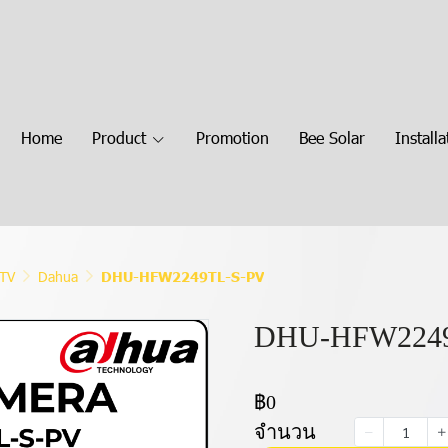
Home
Product
Promotion
Bee Solar
Installa
CTV
Dahua
DHU-HFW2249TL-S-PV
DHU-HFW2249
฿0
จำนวน