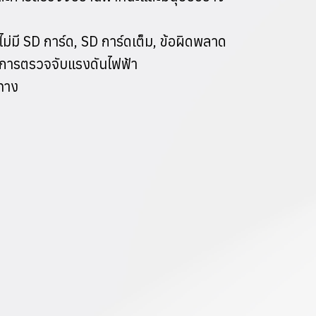
มี SD การ์ด, SD การ์ดเต็ม, ข้อผิดพลาด
ละการตรวจจับแรงดันไฟฟ้า
ทาง