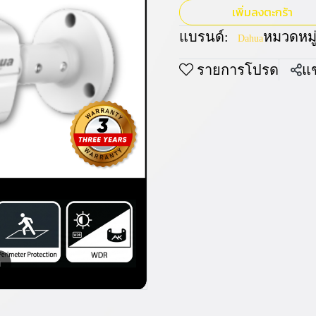
เพิ่มลงตะกร้า
แบรนด์:
หมวดหมู่
Dahua
รายการโปรด
แช
m