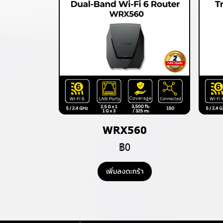
WRX560
฿0
เพิ่มลงตะกร้า