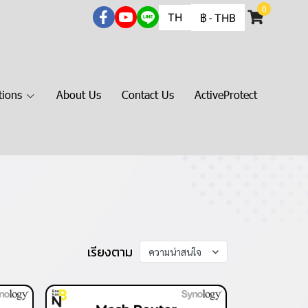
0
TH
฿
-
THB
tions
About Us
Contact Us
ActiveProtect
เรียงตาม
ความน่าสนใจ