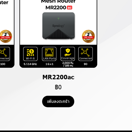
MR2200ac
฿0
เพิ่มลงตะกร้า