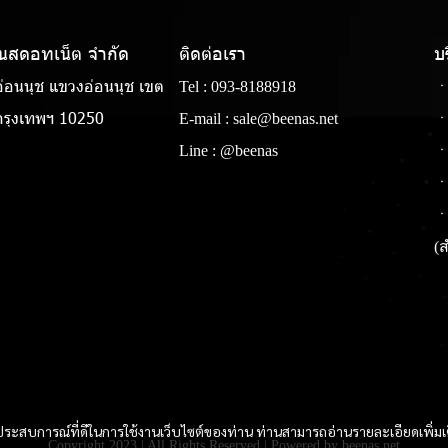
แนสดอทเน็ต จํากัด
ติดต่อเรา
บ
่อนนุช แขวงอ่อนนุช เขต
Tel :
093-8188918
ㆍ
รุงเทพฯ 10250
E-mail :
sale@beenas.net
ㆍ
Line :
@beenas
ㆍ
ㆍ
ㆍ
(ส
และประสบการณ์ที่ดีในการใช้งานเว็บไซต์ของท่าน ท่านสามารถอ่านรายละเอียดเพิ่มเ
Copyright 2023 | All Rights Reserved | Powered by beenas.net