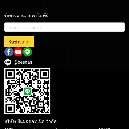
รับข่าวสารจากเราได้ที่นี่
รับข่าวสาร
@beenas
บริษัท บีแนสดอทเน็ต จํากัด