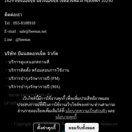
1629 ถนนอ่อนนุช แขวงอ่อนนุช เขตสวนหลวง กรุงเทพฯ 10250
ติดต่อเรา
Tel :
093-8188918
E-mail :
sale@beenas.net
Line :
@beenas
บริษัท บีแนสดอทเน็ต จํากัด
ㆍบริการดูแลนอกสถานที่
ㆍบริการติดตั้ง พร้อมสอนการใช้งาน
ㆍบริการบำรุงรักษารายปี (PM)
ㆍบริการบำรุงรักษารายปี (MA)
ㆍขยายเวลาการรับประกัน
เว็บไซต์นี้มีการใช้งานคุกกี้ เพื่อเพิ่มประสิทธิภาพและ
(สำหรับ NAS เท่านั้น)
ประสบการณ์ที่ดีในการใช้งานเว็บไซต์ของท่าน ท่านสามารถ
อ่านรายละเอียดเพิ่มเติมได้ที่
นโยบายความเป็นส่วนตัว
และ
นโยบายคุกกี้
Copyright 2023 | All Rights Reserved | Powered by beenas.net
ตั้งค่าคุกกี้
ยอมรับทั้งหมด