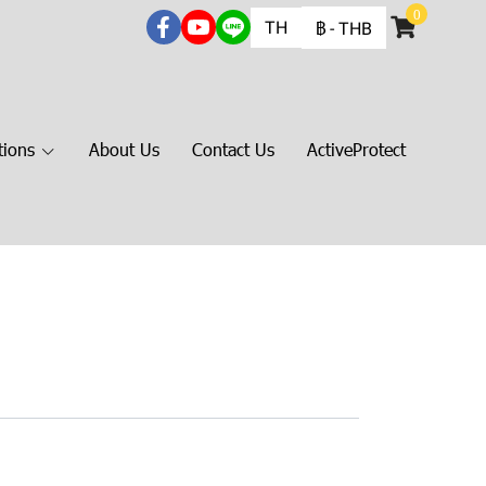
0
TH
฿
-
THB
tions
About Us
Contact Us
ActiveProtect