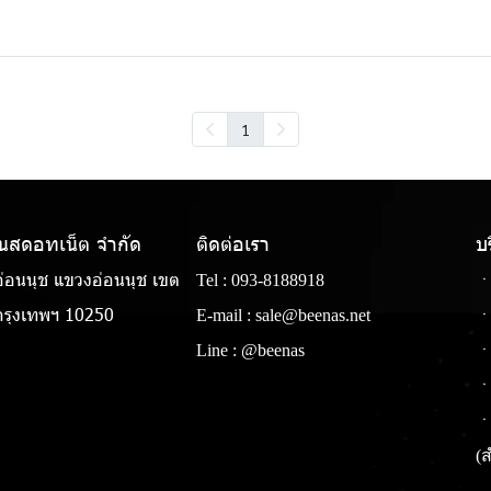
1
แนสดอทเน็ต จํากัด
ติดต่อเรา
บ
่อนนุช แขวงอ่อนนุช เขต
Tel :
093-8188918
ㆍ
รุงเทพฯ 10250
E-mail :
sale@beenas.net
ㆍ
Line :
@beenas
ㆍ
ㆍ
ㆍ
(ส