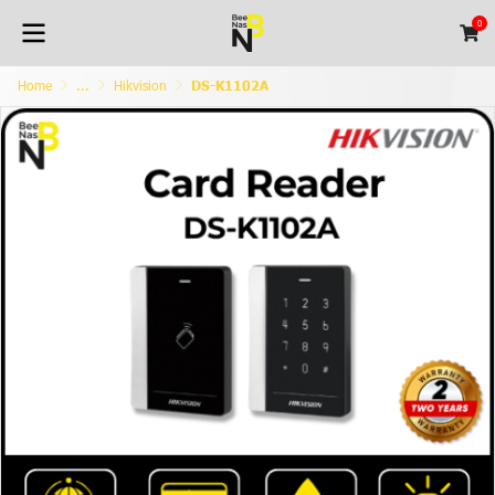
0
Home
...
Hikvision
DS-K1102A