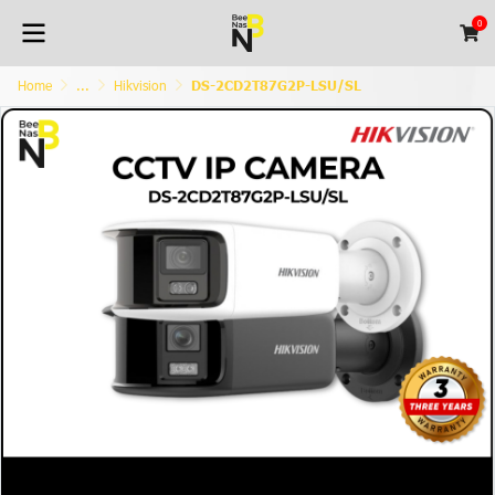
0
Home
...
Hikvision
DS-2CD2T87G2P-LSU/SL