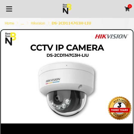
0
Home
...
Hikvision
DS-2CD1147G3H-LIU