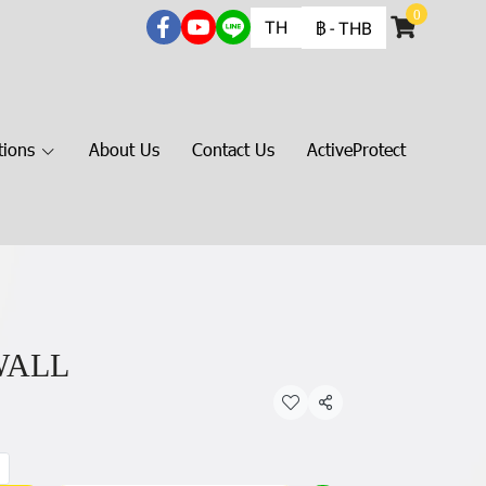
0
TH
฿
-
THB
tions
About Us
Contact Us
ActiveProtect
WALL
แชร์