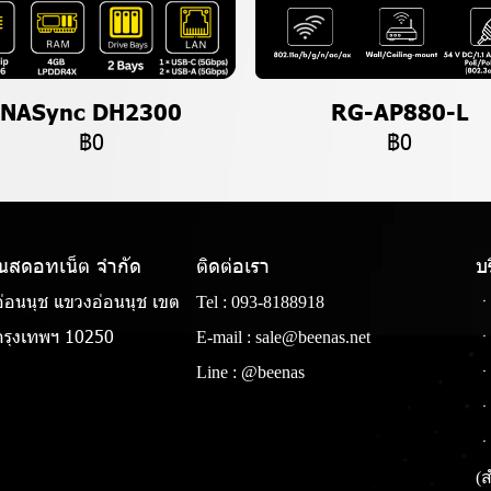
NASync DH2300
RG-AP880-L
฿0
฿0
แนสดอทเน็ต จํากัด
ติดต่อเรา
บ
่อนนุช แขวงอ่อนนุช เขต
Tel :
093-8188918
ㆍ
รุงเทพฯ 10250
E-mail :
sale@beenas.net
ㆍ
Line :
@beenas
ㆍ
ㆍ
ㆍ
(ส