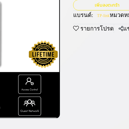
เพิ่มลงตะกร้า
แบรนด์:
หมวดหมู
TP-link
รายการโปรด
แช
m