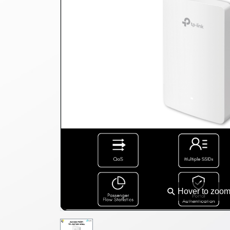
⚲
Hover to zoo