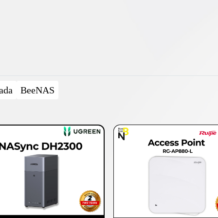
ada
BeeNAS