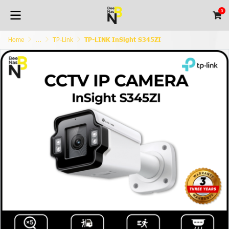
0
Home
...
TP-Link
TP-LINK InSight S345ZI