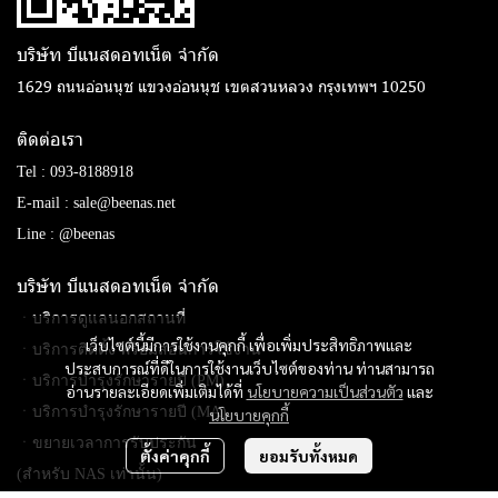
บริษัท บีแนสดอทเน็ต จํากัด
1629 ถนนอ่อนนุช แขวงอ่อนนุช เขตสวนหลวง กรุงเทพฯ 10250
ติดต่อเรา
Tel :
093-8188918
E-mail :
sale@beenas.net
Line :
@beenas
บริษัท บีแนสดอทเน็ต จํากัด
ㆍบริการดูแลนอกสถานที่
เว็บไซต์นี้มีการใช้งานคุกกี้ เพื่อเพิ่มประสิทธิภาพและ
ㆍบริการติดตั้ง พร้อมสอนการใช้งาน
ประสบการณ์ที่ดีในการใช้งานเว็บไซต์ของท่าน ท่านสามารถ
ㆍบริการบำรุงรักษารายปี (PM)
อ่านรายละเอียดเพิ่มเติมได้ที่
นโยบายความเป็นส่วนตัว
และ
ㆍบริการบำรุงรักษารายปี (MA)
นโยบายคุกกี้
ㆍขยายเวลาการรับประกัน
ตั้งค่าคุกกี้
ยอมรับทั้งหมด
(สำหรับ NAS เท่านั้น)