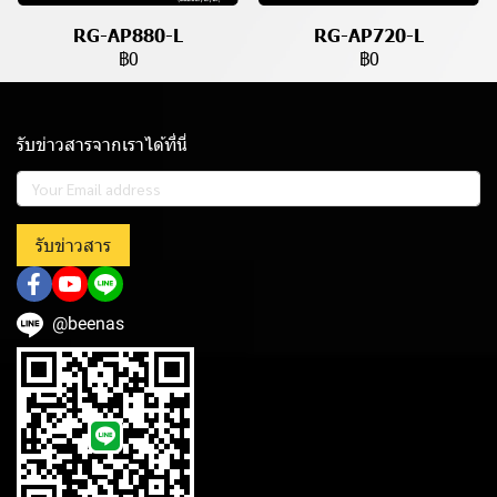
RG-AP880-L
RG-AP720-L
฿0
฿0
รับข่าวสารจากเราได้ที่นี่
รับข่าวสาร
@beenas