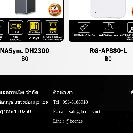
NASync DH2300
RG-AP880-L
฿0
฿0
แนสดอทเน็ต จํากัด
ติดต่อเรา
บ
่อนนุช แขวงอ่อนนุช เขต
Tel :
093-8188918
ㆍ
รุงเทพฯ 10250
E-mail :
sale@beenas.net
ㆍ
Line :
@beenas
ㆍ
ㆍ