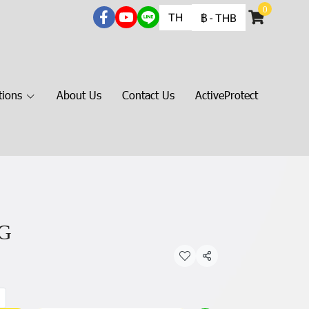
0
TH
฿
-
THB
tions
About Us
Contact Us
ActiveProtect
2G
แชร์