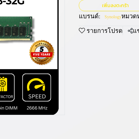
เพิ่มลงตะกร้า
แบรนด์:
หมวดหม
Synology
รายการโปรด
แช