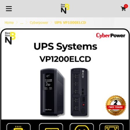
0
Home
...
Cyberpower
UPS VP1000ELCD