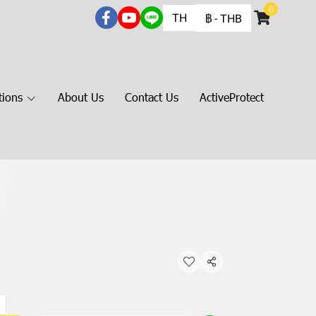
0
TH
฿
-
THB
tions
About Us
Contact Us
ActiveProtect
แชร์