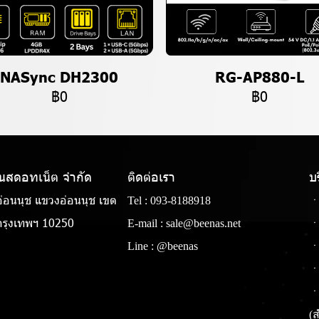
NASync DH2300
RG-AP880-L
฿0
฿0
แนสดอทเน็ต จํากัด
ติดต่อเรา
บ
่อนนุช แขวงอ่อนนุช เขต
Tel :
093-8188918
ㆍ
รุงเทพฯ 10250
E-mail :
sale@beenas.net
ㆍ
Line :
@beenas
ㆍ
ㆍ
ㆍ
(ส